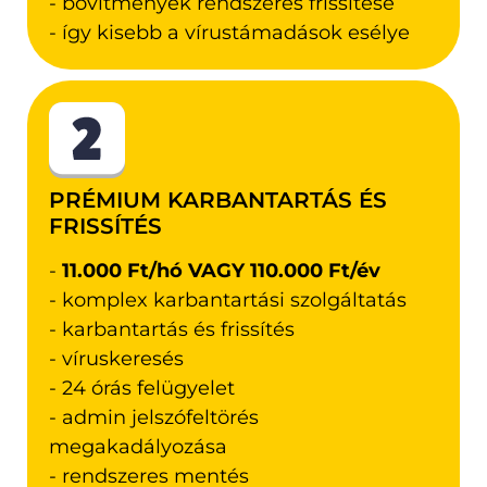
- bővítmények rendszeres frissítése
- így kisebb a vírustámadások esélye
PRÉMIUM KARBANTARTÁS ÉS
FRISSÍTÉS
-
11.000 Ft/hó VAGY 110.000 Ft/év
- komplex karbantartási szolgáltatás
- karbantartás és frissítés
- víruskeresés
- 24 órás felügyelet
- admin jelszófeltörés
megakadályozása
- rendszeres mentés