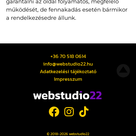
garantálni az oldal folyamatos, megfelelő
működését, de fennakadás esetén bármikor
a rendelkezésedre állunk.
+36 70 518 0614
info@webstudio22.hu
Adatkezelési tájékoztató
Impresszum
© 2018-2026 webstudio22